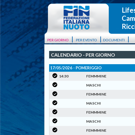
Life
Camp
Ricc
|
|
|
PER GIORNO
PER EVENTO
DOCUMENTI
CALENDARIO - PER GIORNO
17/05/2026 - POMERIGGIO
14:30
FEMMMINE
MASCHI
FEMMMINE
MASCHI
FEMMMINE
MASCHI
FEMMMINE