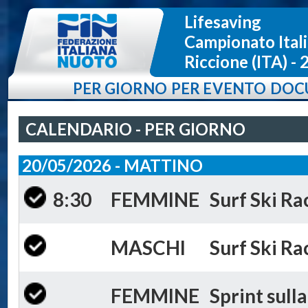
Lifesaving
Campionato Itali
Riccione (ITA) -
PER GIORNO
PER EVENTO
DOC
CALENDARIO - PER GIORNO
20/05/2026 - MATTINO
8:30
FEMMINE
Surf Ski Ra
MASCHI
Surf Ski Ra
FEMMINE
Sprint sulla